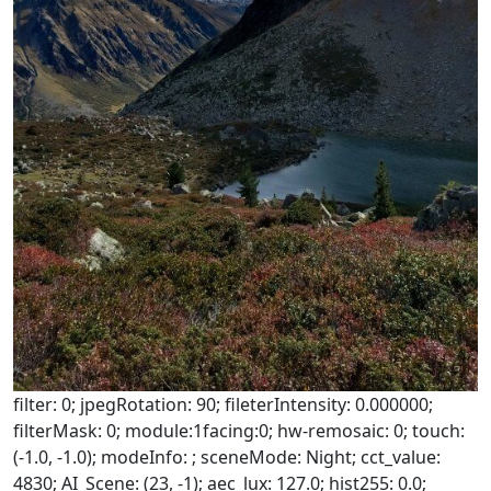
filter: 0; jpegRotation: 90; fileterIntensity: 0.000000;
filterMask: 0; module:1facing:0; hw-remosaic: 0; touch:
(-1.0, -1.0); modeInfo: ; sceneMode: Night; cct_value:
4830; AI_Scene: (23, -1); aec_lux: 127.0; hist255: 0.0;