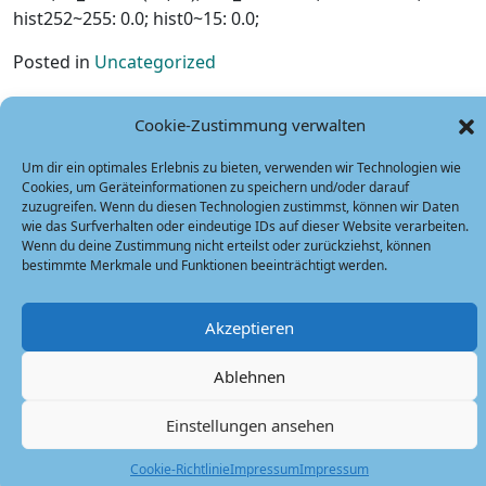
hist252~255: 0.0; hist0~15: 0.0;
Posted in
Uncategorized
Beitragsnavigation
Previous:
Snow in
Next:
Autumn Colors 秋
Cookie-Zustimmung verwalten
September
色
Um dir ein optimales Erlebnis zu bieten, verwenden wir Technologien wie
Cookies, um Geräteinformationen zu speichern und/oder darauf
Schreibe einen Kommentar
zuzugreifen. Wenn du diesen Technologien zustimmst, können wir Daten
wie das Surfverhalten oder eindeutige IDs auf dieser Website verarbeiten.
Deine E-Mail-Adresse wird nicht veröffentlicht.
Wenn du deine Zustimmung nicht erteilst oder zurückziehst, können
Erforderliche Felder sind mit
*
markiert
bestimmte Merkmale und Funktionen beeinträchtigt werden.
Kommentar
*
Akzeptieren
Ablehnen
Einstellungen ansehen
Cookie-Richtlinie
Impressum
Impressum