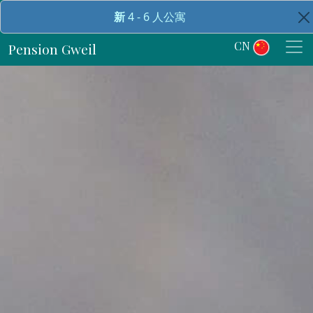
Skip
新
4 - 6 人公寓
to
content
CN
Pension Gweil