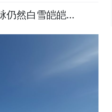
脉仍然白雪皑皑…