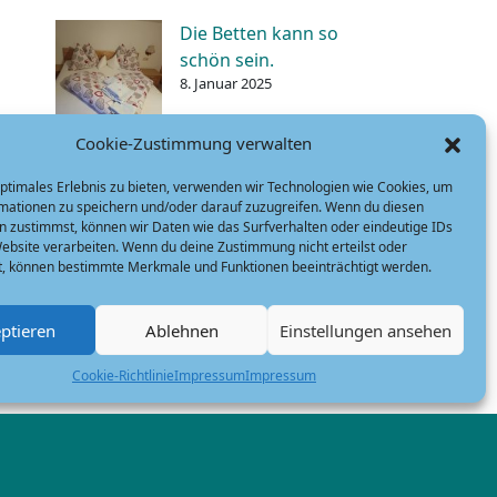
Die Betten kann so
schön sein.
8. Januar 2025
Cookie-Zustimmung verwalten
搜索
optimales Erlebnis zu bieten, verwenden wir Technologien wie Cookies, um
搜
mationen zu speichern und/oder darauf zuzugreifen. Wenn du diesen
n zustimmst, können wir Daten wie das Surfverhalten oder eindeutige IDs
索
Website verarbeiten. Wenn du deine Zustimmung nicht erteilst oder
t, können bestimmte Merkmale und Funktionen beeinträchtigt werden.
最新评论
ptieren
Ablehnen
Einstellungen ansehen
Es sind keine Kommentare
vorhanden.
Cookie-Richtlinie
Impressum
Impressum
档案
April 2025